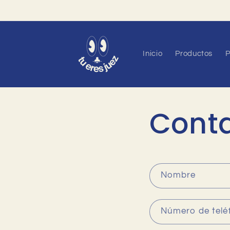
Ir
directamente
al contenido
Inicio
Productos
P
Cont
F
Nombre
o
r
Número de telé
m