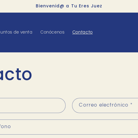
Bienvenid@ a Tu Eres Juez
untos de venta
Conócenos
Contacto
acto
Correo electrónico
*
fono